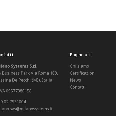
ntatti
Pagine utili
lano Systems S.r.l.
Chi siamo
 Business Park Via Roma 108,
Certificazioni
ssina De Pecchi (MI), Italia
News
Contatti
IVA 09577380158
9 02 7531004
lano.sys@milanosystems.it