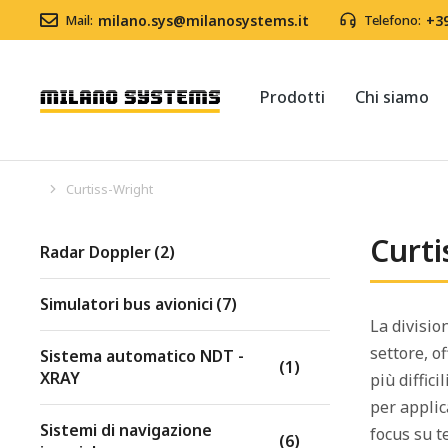
Mail:
milano.sys@milanosystems.it
Telefono:
+3
Prodotti
Chi siamo
Curtiss-Wright
Tu sei qui:
Curti
Radar Doppler
(2)
Simulatori bus avionici
(7)
La divisio
settore, of
Sistema automatico NDT -
(1)
XRAY
più diffic
per applic
Sistemi di navigazione
focus su t
(6)