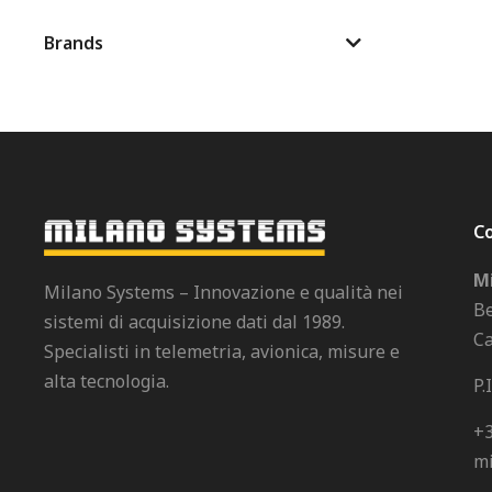
Brands
Co
Mi
Milano Systems – Innovazione e qualità nei
Be
sistemi di acquisizione dati dal 1989.
Ca
Specialisti in telemetria, avionica, misure e
alta tecnologia.
P.
+3
mi