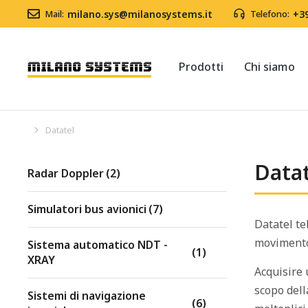
Mail:
milano.sys@milanosystems.it
Telefono:
+3
Prodotti
Chi siamo
Datatel
Tu sei qui:
Datat
Radar Doppler
(2)
Simulatori bus avionici
(7)
Datatel te
moviment
Sistema automatico NDT -
(1)
XRAY
Acquisire 
scopo dell
Sistemi di navigazione
(6)