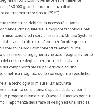
 segnali in condizioni operative estremamente
 fino a 150.000 g, anche con presenza di olio e
e del trasmettitore fino a 125 °C).
tto telemetrico richiede la necessità di porsi
 domande, circa quale sia la migliore tecnologia per
 la misurazione ed i servizi associati. Milano Systems
collaborano da oltre trent’anni per fornire questa
on solo fornendo i componenti telemetrici, ma
 un servizio di ingegneria che accompagna il cliente
a del design e degli aspetti tecnici legati alla
 dei componenti stessi per arrivare ad una
telemetrica ritagliata sulle sue esigenze specifiche.
tre alla tecnologia di misura, un’ accurata
ne meccanica del sistema è spesso decisiva per il
i un progetto telemetrico. Questo è il motivo per cui
mo l’importanza della fase di design ed una precisa