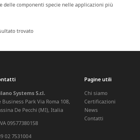
 delle componenti specie nelle applicazioni più
ultato trovato
ntatti
Pagine utili
lano Systems S.r.l.
Chi siamo
 Business Park Via Roma 108,
Certificazioni
ssina De Pecchi (MI), Italia
News
Contatti
IVA 09577380158
9 02 7531004