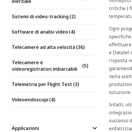
molteplici
inerziale
critiche (
temperatur
Sistemi di video-tracking
(2)
Ogni proge
Software di analisi video
(4)
specifiche
effettuare
Telecamere ad alta velocità
(36)
e Datatel 
risposta n
Telecamere e
(5)
garantendo
videoregistratori imbarcabili
nella scelt
Telemetria per Flight Test
(3)
produzione
soluzione 
Videoendoscopi
(4)
Infatti, ol
integrazio
successo d
Applicazioni
enfatizzia