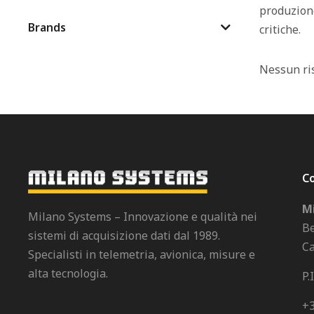
produzione
Brands
critiche.
Nessun ris
Co
Mi
Milano Systems – Innovazione e qualità nei
Be
sistemi di acquisizione dati dal 1989.
Ca
Specialisti in telemetria, avionica, misure e
alta tecnologia.
P.
+3