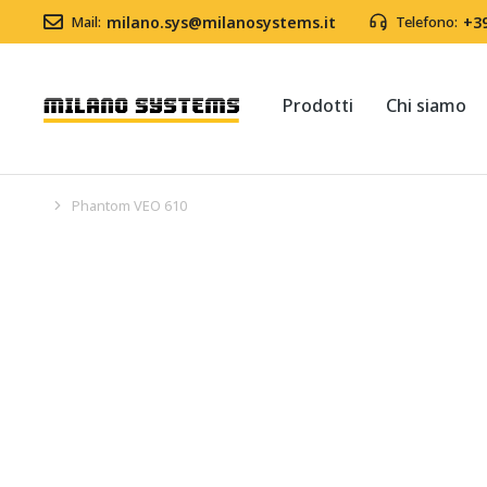
Mail:
milano.sys@milanosystems.it
Telefono:
+3
Prodotti
Chi siamo
Phantom VEO 610
Tu sei qui: