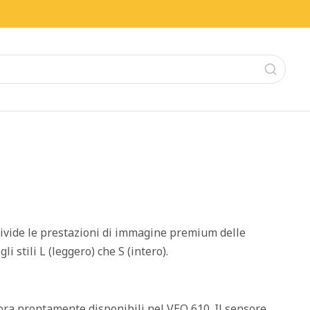
ivide le prestazioni di immagine premium delle
 stili L (leggero) che S (intero).
ora prontamente disponibili nel VEO 610. Il sensore